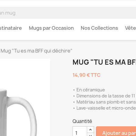
tinataire
Mugs par Occasion
Nos Collections
Vêt
Mug "Tu es ma BFF qui déchire"
MUG "TU ES MA BF
14,90 €
TTC
• En céramique
• Dimensions de la tasse de 11
• Matériau sans plomb et san
• Lave-vaisselle et micro-ond
Quantité
Ajouter au pa