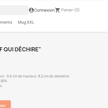
Panier
(0)
account_circle
shopping_cart
Connexion
ements
Mug XXL
F QUI DÉCHIRE"
 oz : 9,6 cm de hauteur, 8,2 cm de diamètre
s BPA
es
nier