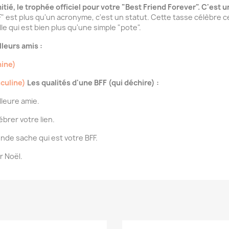
mitié, le trophée officiel pour votre "Best Friend Forever". C'es
" est plus qu'un acronyme, c'est un statut. Cette tasse célèbre ce 
le qui est bien plus qu'une simple "pote".
leurs amis :
nine)
sculine)
Les qualités d'une BFF (qui déchire) :
lleure amie.
rer votre lien.
nde sache qui est votre BFF.
r Noël.