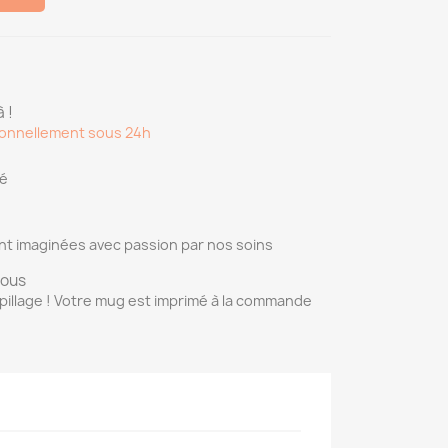
 !
onnellement sous 24h
sé
nt imaginées avec passion par nos soins
vous
pillage ! Votre mug est imprimé à la commande