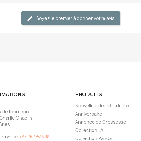
Soyez le premier à donner votre avis
RMATIONS
PRODUITS
o
Nouvelles Idées Cadeaux
 de fourchon
Anniversaire
 Charlie Chaplin
Annonce de Grossesse
Arles
Collection I.A
e
z-nous :
+33 767751488
Collection Panda