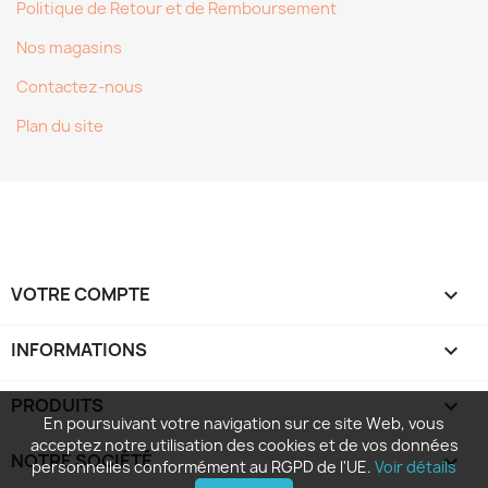
Politique de Retour et de Remboursement
Nos magasins
Contactez-nous
Plan du site
VOTRE COMPTE

INFORMATIONS
keyboard_arrow_down
PRODUITS

En poursuivant votre navigation sur ce site Web, vous
acceptez notre utilisation des cookies et de vos données
NOTRE SOCIÉTÉ

personnelles conformément au RGPD de l'UE.
Voir détails