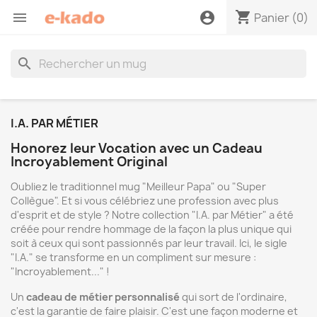
shopping_cart

account_circle
Panier
(0)
search
I.A. PAR MÉTIER
Honorez leur Vocation avec un Cadeau
Incroyablement Original
Oubliez le traditionnel mug "Meilleur Papa" ou "Super
Collègue". Et si vous célébriez une profession avec plus
d'esprit et de style ? Notre collection "I.A. par Métier" a été
créée pour rendre hommage de la façon la plus unique qui
soit à ceux qui sont passionnés par leur travail. Ici, le sigle
"I.A." se transforme en un compliment sur mesure :
"Incroyablement..." !
Un
cadeau de métier personnalisé
qui sort de l'ordinaire,
c'est la garantie de faire plaisir. C'est une façon moderne et