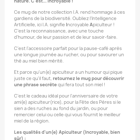
nature. C'est... Incroyable !
Ce mug de notre collection I.A. rend hommage à ces
gardiens de la biodiversité. Oubliez l'Intelligence
Artificielle, ici I.A. signifie
I
ncroyable
A
piculteur !
C'est la reconnaissance, avec une touche
d'humour, de leur passion et de leur savoir-faire.
C'est l'accessoire parfait pour la pause-café après
une longue journée au rucher, ou pour savourer un
thé au miel bien mérité.
Et parce qu'un(e) apiculteur a un humour qui pique
juste ce qu'il faut,
retournez le mug pour découvrir
une phrase secrète
qui fera tout son miel !
C'est le cadeau idéal pour l'anniversaire de votre
ami(e) apiculteur(rice), pour la Fête des Pères si le
sien a des ruches au fond du jardin, ou pour
remercier celui ou celle qui vous fournit le meilleur
miel de la région.
Les qualités d'un(e) Apiculteur (Incroyable, bien
sûr) :