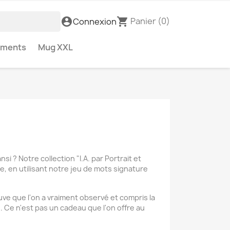
Panier
(0)
account_circle
shopping_cart
Connexion
ements
Mug XXL
 ? Notre collection "I.A. par Portrait et
, en utilisant notre jeu de mots signature
euve que l'on a vraiment observé et compris la
 Ce n'est pas un cadeau que l'on offre au