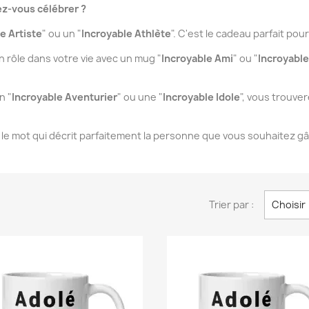
ez-vous célébrer ?
e Artiste
" ou un "
Incroyable Athlète
". C'est le cadeau parfait po
 rôle dans votre vie avec un mug "
Incroyable Ami
" ou "
Incroyabl
n "
Incroyable Aventurier
" ou une "
Incroyable Idole
", vous trouver
le mot qui décrit parfaitement la personne que vous souhaitez gâte
Trier par :
Choisir