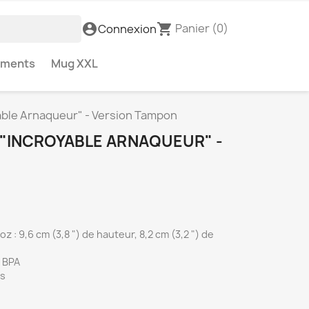
Panier
(0)
account_circle
shopping_cart
Connexion
ements
Mug XXL
able Arnaqueur" - Version Tampon
 "INCROYABLE ARNAQUEUR" -
z : 9,6 cm (3,8 ") de hauteur, 8,2 cm (3,2 ") de
s BPA
es