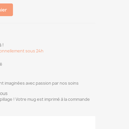
nier
 !
onnellement sous 24h
sé
nt imaginées avec passion par nos soins
vous
pillage ! Votre mug est imprimé à la commande