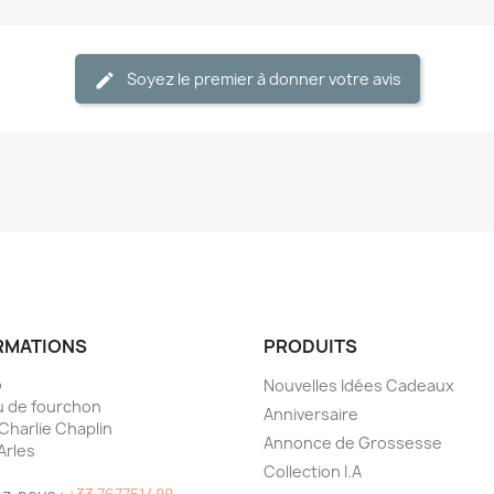
Soyez le premier à donner votre avis
RMATIONS
PRODUITS
o
Nouvelles Idées Cadeaux
 de fourchon
Anniversaire
 Charlie Chaplin
Annonce de Grossesse
Arles
Collection I.A
e