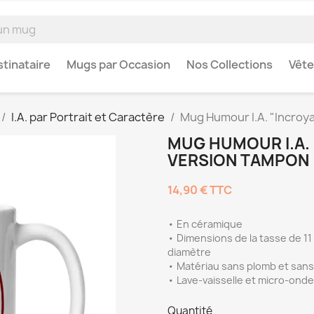
tinataire
Mugs par Occasion
Nos Collections
Vêt
I.A. par Portrait et Caractère
Mug Humour I.A. "Incroy
MUG HUMOUR I.A.
VERSION TAMPON
14,90 €
TTC
• En céramique
• Dimensions de la tasse de 11 o
diamètre
• Matériau sans plomb et san
• Lave-vaisselle et micro-ond
Quantité