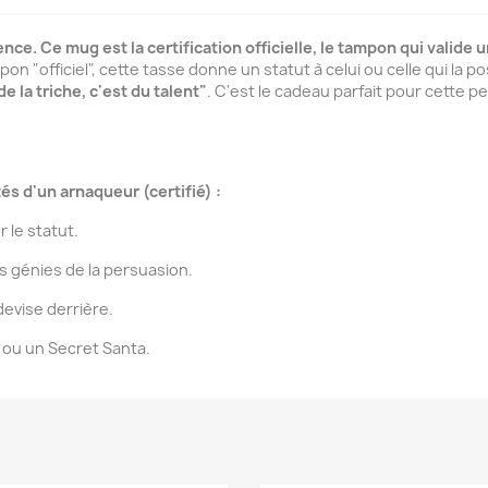
nce. Ce mug est la certification officielle, le tampon qui valide 
 "officiel", cette tasse donne un statut à celui ou celle qui la pos
de la triche, c'est du talent"
. C'est le cadeau parfait pour cette 
tés d'un arnaqueur (certifié) :
r le statut.
es génies de la persuasion.
devise derrière.
t ou un Secret Santa.