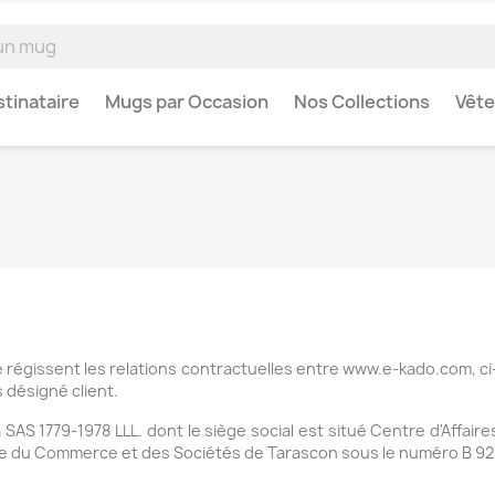
tinataire
Mugs par Occasion
Nos Collections
Vêt
 régissent les relations contractuelles entre www.e-kado.com, c
 désigné client.
a SAS 1779-1978 LLL. dont le siège social est situé Centre d'Affair
re du Commerce et des Sociétés de Tarascon sous le numéro B 920 