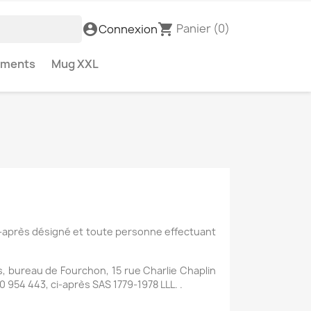
Panier
(0)
account_circle
shopping_cart
Connexion
ements
Mug XXL
i-après désigné et toute personne effectuant
es, bureau de Fourchon, 15 rue Charlie Chaplin
954 443, ci-après SAS 1779-1978 LLL. .