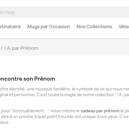
tinataire
Mugs par Occasion
Nos Collections
Vêt
I.A. par Prénom
Rencontre son Prénom
otre identité, une musique familière, le symbole de ce qui nous 
nal et personnel. C'est toute la magie de notre collection "I.A. 
." pour "Incroyablement...", nous créons le
cadeau par prénom
le p
ire à un proche à quel point il ou elle est unique à vos yeux. C'e
cieux.