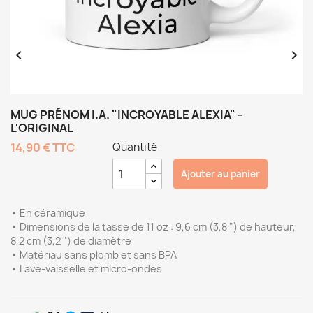


MUG PRÉNOM I.A. "INCROYABLE ALEXIA" -
L'ORIGINAL
14,90 €
TTC
Quantité
Ajouter au panier
• En céramique
• Dimensions de la tasse de 11 oz : 9,6 cm (3,8 ") de hauteur,
8,2 cm (3,2 ") de diamètre
• Matériau sans plomb et sans BPA
• Lave-vaisselle et micro-ondes