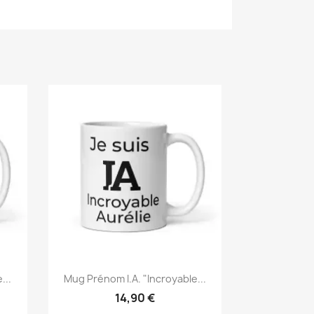
...
Mug Prénom I.A. "Incroyable...
14,90 €