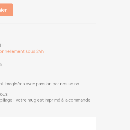
nier
 !
onnellement sous 24h
sé
nt imaginées avec passion par nos soins
vous
pillage ! Votre mug est imprimé à la commande