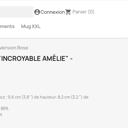
Panier
(0)
account_circle
shopping_cart
Connexion
ements
Mug XXL
 Version Rose
"INCROYABLE AMÉLIE" -
z : 9,6 cm (3,8 ") de hauteur, 8,2 cm (3,2 ") de
s BPA
es