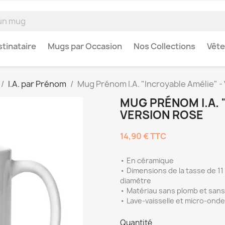
tinataire
Mugs par Occasion
Nos Collections
Vêt
I.A. par Prénom
Mug Prénom I.A. "Incroyable Amélie" -
MUG PRÉNOM I.A. 
VERSION ROSE
14,90 €
TTC
• En céramique
• Dimensions de la tasse de 11 o
diamètre
• Matériau sans plomb et san
• Lave-vaisselle et micro-ond
Quantité