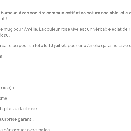
umeur. Avec son rire communicatif et sa nature sociable, elle es
nt !
mug pour Amélie. La couleur rose vive est un véritable éclat de rire
adeau.
ersaire ou pour sa fête le
10 juillet
, pour une Amélie qui aime la vie
m :
 rose) :
sme.
la plus audacieuse.
surprise garanti.
se démarquer avec malice.