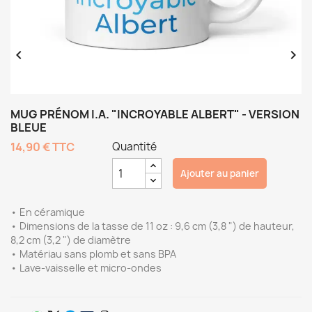


MUG PRÉNOM I.A. "INCROYABLE ALBERT" - VERSION
BLEUE
14,90 €
TTC
Quantité
Ajouter au panier
• En céramique
• Dimensions de la tasse de 11 oz : 9,6 cm (3,8 ") de hauteur,
8,2 cm (3,2 ") de diamètre
• Matériau sans plomb et sans BPA
• Lave-vaisselle et micro-ondes