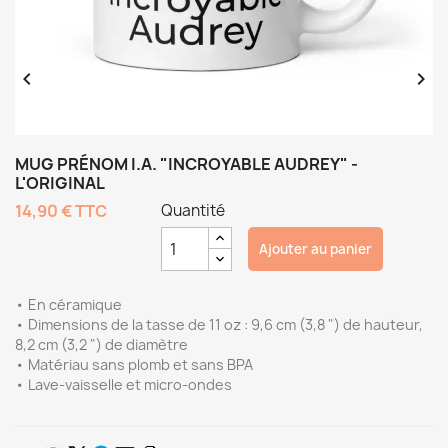


MUG PRÉNOM I.A. "INCROYABLE AUDREY" -
L'ORIGINAL
14,90 €
TTC
Quantité
Ajouter au panier
• En céramique
• Dimensions de la tasse de 11 oz : 9,6 cm (3,8 ") de hauteur,
8,2 cm (3,2 ") de diamètre
• Matériau sans plomb et sans BPA
• Lave-vaisselle et micro-ondes