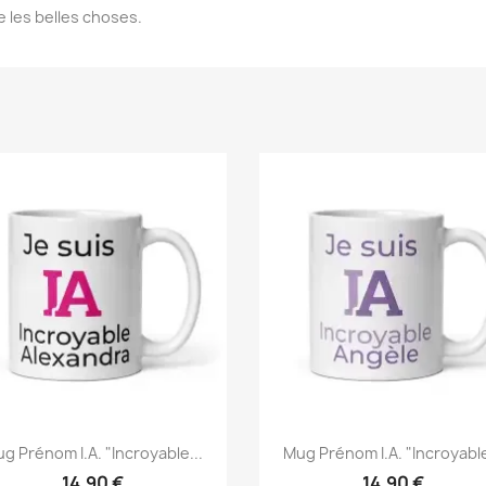
 les belles choses.
g Prénom I.A. "Incroyable...
Mug Prénom I.A. "Incroyable
14,90 €
14,90 €