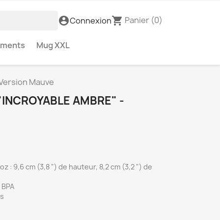
Panier
(0)
account_circle
shopping_cart
Connexion
ements
Mug XXL
 Version Mauve
"INCROYABLE AMBRE" -
z : 9,6 cm (3,8 ") de hauteur, 8,2 cm (3,2 ") de
s BPA
es