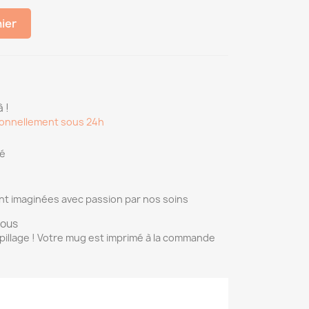
nier
 !
onnellement sous 24h
sé
nt imaginées avec passion par nos soins
vous
pillage ! Votre mug est imprimé à la commande