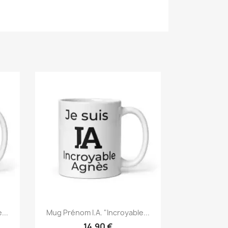
...
Mug Prénom I.A. "Incroyable...
14,90 €