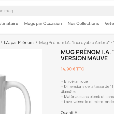
tinataire
Mugs par Occasion
Nos Collections
Vêt
I.A. par Prénom
Mug Prénom I.A. "Incroyable Ambre" -
MUG PRÉNOM I.A. 
VERSION MAUVE
14,90 €
TTC
• En céramique
• Dimensions de la tasse de 11 o
diamètre
• Matériau sans plomb et san
• Lave-vaisselle et micro-ond
Quantité