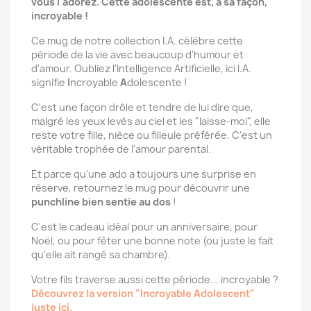
vous l'adorez. Cette adolescente est, à sa façon,
incroyable !
Ce mug de notre collection I.A. célèbre cette
période de la vie avec beaucoup d'humour et
d'amour. Oubliez l'Intelligence Artificielle, ici I.A.
signifie
I
ncroyable
A
dolescente !
C'est une façon drôle et tendre de lui dire que,
malgré les yeux levés au ciel et les "laisse-moi", elle
reste votre fille, nièce ou filleule préférée. C'est un
véritable trophée de l'amour parental.
Et parce qu'une ado a toujours une surprise en
réserve, retournez le mug pour découvrir une
punchline bien sentie au dos
!
C'est le cadeau idéal pour un anniversaire, pour
Noël, ou pour fêter une bonne note (ou juste le fait
qu'elle ait rangé sa chambre).
Votre fils traverse aussi cette période... incroyable ?
Découvrez la version "Incroyable Adolescent"
juste ici.