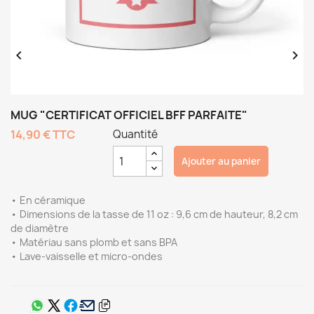


MUG "CERTIFICAT OFFICIEL BFF PARFAITE"
14,90 €
TTC
Quantité
Ajouter au panier
• En céramique
• Dimensions de la tasse de 11 oz : 9,6 cm de hauteur, 8,2 cm
de diamètre
• Matériau sans plomb et sans BPA
• Lave-vaisselle et micro-ondes