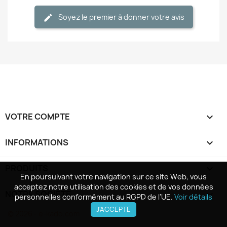
Soyez le premier à donner votre avis
VOTRE COMPTE

INFORMATIONS
keyboard_arrow_down
PRODUITS

En poursuivant votre navigation sur ce site Web, vous
En poursuivant votre navigation sur ce site Web, vous
acceptez notre utilisation des cookies et de vos données
acceptez notre utilisation des cookies et de vos données
NOTRE SOCIÉTÉ

personnelles conformément au RGPD de l'UE.
personnelles conformément au RGPD de l'UE.
Voir détails
Voir détails
J'ACCEPTE
J'ACCEPTE
© 2026 - e-kado.com