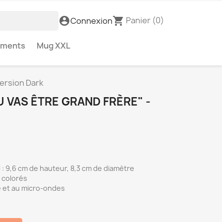
Panier
(0)
account_circle
shopping_cart
Connexion
ements
Mug XXL
ersion Dark
 VAS ÊTRE GRAND FRÈRE" -
: 9,6 cm de hauteur, 8,3 cm de diamètre
 colorés
e et au micro-ondes