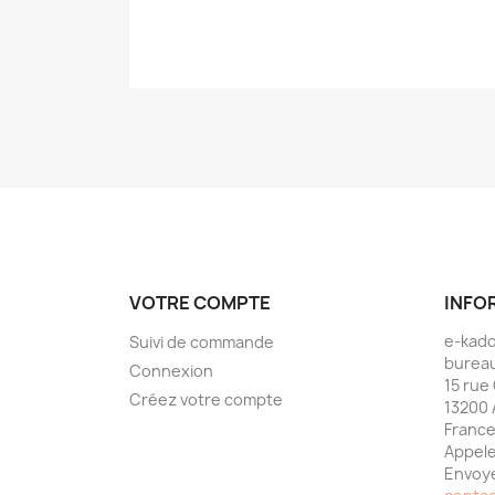
VOTRE COMPTE
INFO
e-kad
Suivi de commande
bureau
Connexion
15 rue
Créez votre compte
13200 
Franc
Appele
Envoye