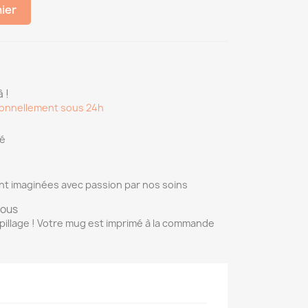
nier
 !
onnellement sous 24h
sé
nt imaginées avec passion par nos soins
vous
pillage ! Votre mug est imprimé à la commande