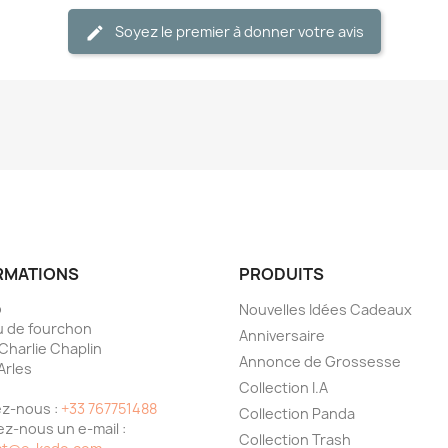
Soyez le premier à donner votre avis
RMATIONS
PRODUITS
o
Nouvelles Idées Cadeaux
 de fourchon
Anniversaire
 Charlie Chaplin
Annonce de Grossesse
Arles
Collection I.A
e
z-nous :
+33 767751488
Collection Panda
z-nous un e-mail :
Collection Trash