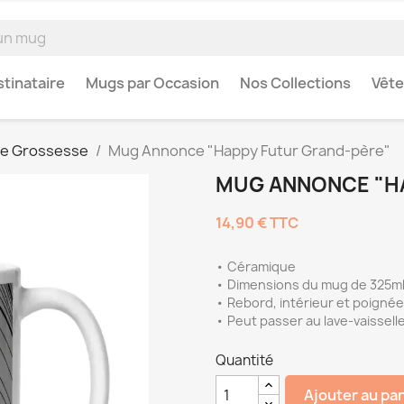
tinataire
Mugs par Occasion
Nos Collections
Vêt
e Grossesse
Mug Annonce "Happy Futur Grand-père"
MUG ANNONCE "H
14,90 €
TTC
• Céramique
• Dimensions du mug de 325ml 
• Rebord, intérieur et poignée
• Peut passer au lave-vaissell
Quantité
Ajouter au pa