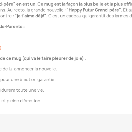
d-père" en est un. Ce mug est la façon la plus belle et la plus off
ns. Au recto, la grande nouvelle :
"Happy Futur Grand-père"
. Et 
ontre :
"je t'aime déjà"
. C'est un cadeau qui garantit des larmes d
ds-Parents :
)
de ce mug (qui va le faire pleurer de joie) :
 de lui annoncer la nouvelle.
pour une émotion garantie.
 durera toute une vie.
 et pleine d'émotion