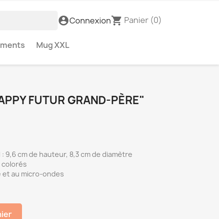
Panier
(0)
account_circle
shopping_cart
Connexion
ements
Mug XXL
APPY FUTUR GRAND-PÈRE"
: 9,6 cm de hauteur, 8,3 cm de diamètre
 colorés
e et au micro-ondes
nier