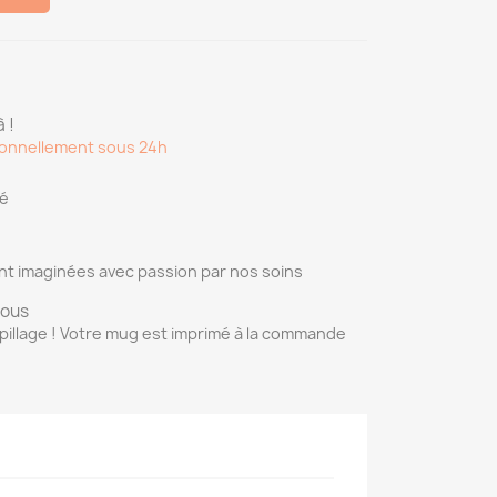
 !
onnellement sous 24h
sé
nt imaginées avec passion par nos soins
vous
pillage ! Votre mug est imprimé à la commande