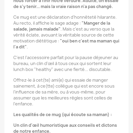
nous forcer à finir notre verdure. Adulte, on essaie
de s'y tenir... mais la vraie raison n'a pas changé.
Ce mug est une déclaration d'honnêteté hilarante.
Au recto, il affiche le sage adage :
"Manger de la
salade, jamais malade"
. Mais c'est au verso que la
vérité éclate, avouant la véritable source de cette
motivation diététique :
"oui ben c'est ma maman qui
l'a dit"
.
C'est l'accessoire parfait pour la pause déjeuner au
bureau, un clin d'œil à tous ceux qui sortent leur
lunch box "healthy" avec une fierté... discutable.
Offrez-le à cet(te) ami(e) qui essaie de manger
sainement, à ce(tte) collègue qui est encore sous
l'influence de sa mère, ou à vous-même, pour
assumer que les meilleures règles sont celles de
l'enfance.
Les qualités de ce mug (qui écoute sa maman) :
Un clin d'œil humoristique aux conseils et dictons
de notre enfance.