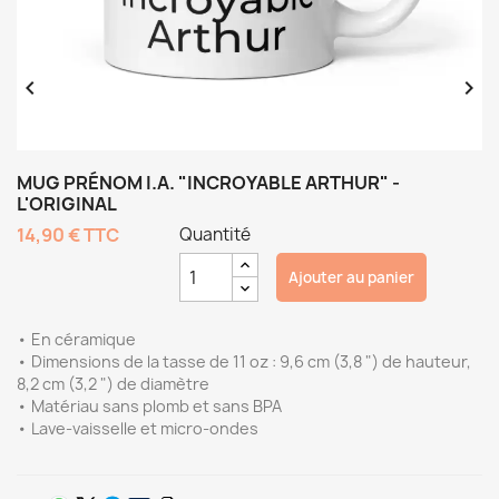


MUG PRÉNOM I.A. "INCROYABLE ARTHUR" -
L'ORIGINAL
14,90 €
TTC
Quantité
Ajouter au panier
• En céramique
• Dimensions de la tasse de 11 oz : 9,6 cm (3,8 ") de hauteur,
8,2 cm (3,2 ") de diamètre
• Matériau sans plomb et sans BPA
• Lave-vaisselle et micro-ondes