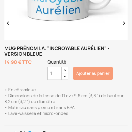


MUG PRÉNOM I.A. "INCROYABLE AURÉLIEN" -
VERSION BLEUE
14,90 €
TTC
Quantité
Ajouter au panier
• En céramique
• Dimensions de la tasse de 11 oz : 9,6 cm (3,8 ") de hauteur,
8,2 cm (3,2 ") de diamètre
• Matériau sans plomb et sans BPA
• Lave-vaisselle et micro-ondes