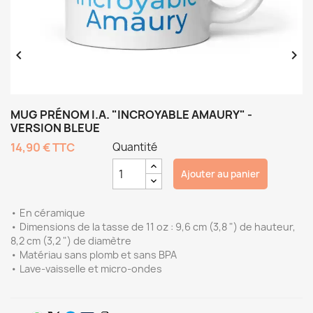


MUG PRÉNOM I.A. "INCROYABLE AMAURY" -
VERSION BLEUE
14,90 €
TTC
Quantité
Ajouter au panier
• En céramique
• Dimensions de la tasse de 11 oz : 9,6 cm (3,8 ") de hauteur,
8,2 cm (3,2 ") de diamètre
• Matériau sans plomb et sans BPA
• Lave-vaisselle et micro-ondes