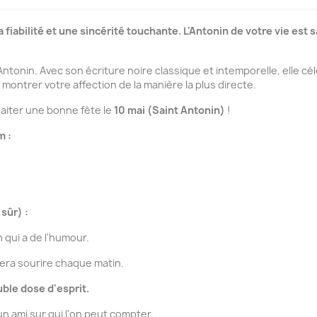
 fiabilité et une sincérité touchante. L'Antonin de votre vie es
 Antonin. Avec son écriture noire classique et intemporelle, elle 
 montrer votre affection de la manière la plus directe.
haiter une bonne fête le
10 mai (Saint Antonin)
!
m :
sûr) :
 qui a de l'humour.
fera sourire chaque matin.
ble dose d'esprit.
un ami sur qui l'on peut compter.