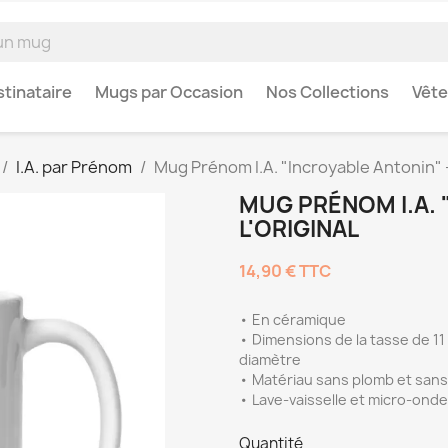
tinataire
Mugs par Occasion
Nos Collections
Vêt
I.A. par Prénom
Mug Prénom I.A. "Incroyable Antonin" -
MUG PRÉNOM I.A. 
L'ORIGINAL
14,90 €
TTC
• En céramique
• Dimensions de la tasse de 11 o
diamètre
• Matériau sans plomb et san
• Lave-vaisselle et micro-ond
Quantité