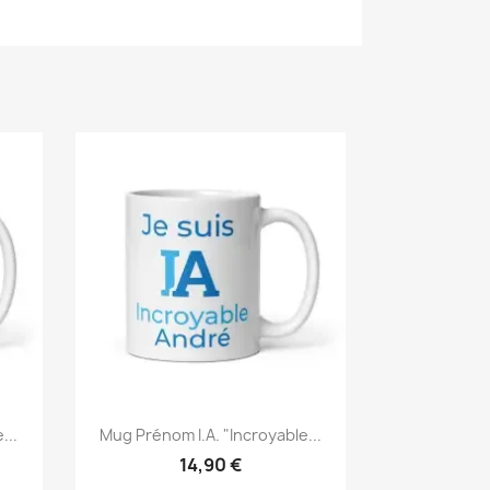
...
Mug Prénom I.A. "Incroyable...
14,90 €