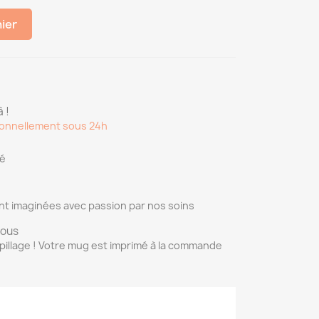
nier
 !
onnellement sous 24h
sé
nt imaginées avec passion par nos soins
vous
pillage ! Votre mug est imprimé à la commande