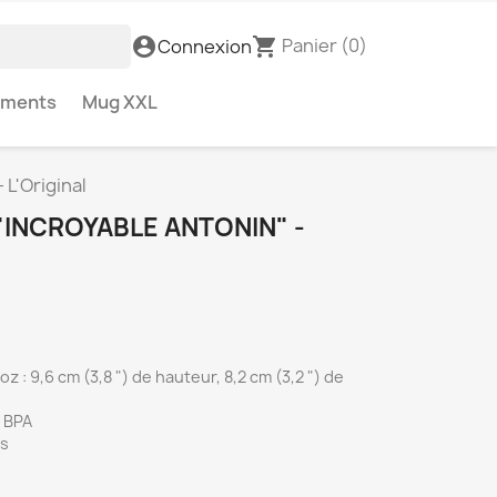
Panier
(0)
account_circle
shopping_cart
Connexion
ements
Mug XXL
 L'Original
"INCROYABLE ANTONIN" -
z : 9,6 cm (3,8 ") de hauteur, 8,2 cm (3,2 ") de
s BPA
es