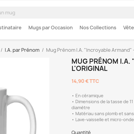
tinataire
Mugs par Occasion
Nos Collections
Vêt
I.A. par Prénom
Mug Prénom I.A. "Incroyable Armand" - 
MUG PRÉNOM I.A. 
L'ORIGINAL
14,90 €
TTC
• En céramique
• Dimensions de la tasse de 11 o
diamètre
• Matériau sans plomb et san
• Lave-vaisselle et micro-ond
Quantité