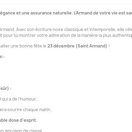
égance et une assurance naturelle. L'Armand de votre vie est 
 Armand. Avec son écriture noire classique et intemporelle, elle c
it pour lui montrer votre admiration de la manière la plus authenti
haiter une bonne fête le
23 décembre (Saint Armand)
!
m :
sûr) :
qui a de l'humour.
fera sourire chaque matin.
ble dose d'esprit.
un ami plein de classe.