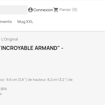
Panier
(0)
account_circle
shopping_cart
Connexion
ements
Mug XXL
L'Original
"INCROYABLE ARMAND" -
z : 9,6 cm (3,8 ") de hauteur, 8,2 cm (3,2 ") de
s BPA
es