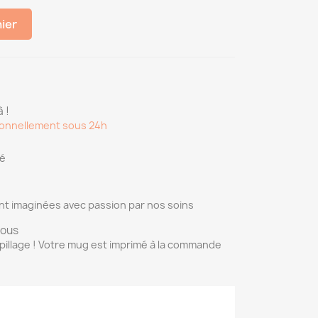
nier
 !
onnellement sous 24h
sé
nt imaginées avec passion par nos soins
vous
pillage ! Votre mug est imprimé à la commande