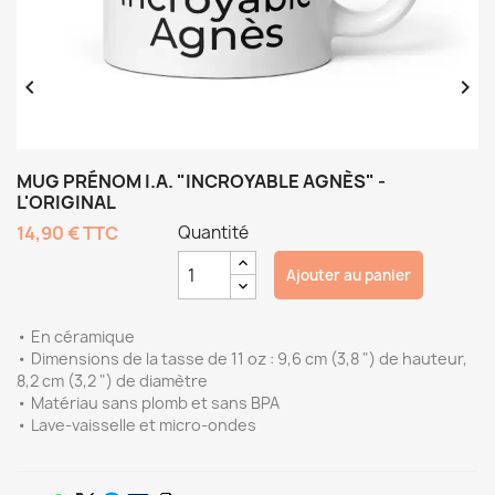


MUG PRÉNOM I.A. "INCROYABLE AGNÈS" -
L'ORIGINAL
14,90 €
TTC
Quantité
Ajouter au panier
• En céramique
• Dimensions de la tasse de 11 oz : 9,6 cm (3,8 ") de hauteur,
8,2 cm (3,2 ") de diamètre
• Matériau sans plomb et sans BPA
• Lave-vaisselle et micro-ondes