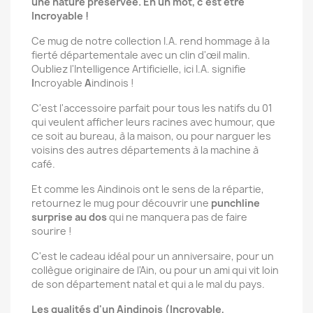
une nature préservée. En un mot, c'est être
Incroyable !
Ce mug de notre collection I.A. rend hommage à la
fierté départementale avec un clin d'œil malin.
Oubliez l'Intelligence Artificielle, ici I.A. signifie
I
ncroyable
A
indinois !
C'est l'accessoire parfait pour tous les natifs du 01
qui veulent afficher leurs racines avec humour, que
ce soit au bureau, à la maison, ou pour narguer les
voisins des autres départements à la machine à
café.
Et comme les Aindinois ont le sens de la répartie,
retournez le mug pour découvrir une
punchline
surprise au dos
qui ne manquera pas de faire
sourire !
C'est le cadeau idéal pour un anniversaire, pour un
collègue originaire de l'Ain, ou pour un ami qui vit loin
de son département natal et qui a le mal du pays.
Les qualités d'un Aindinois (Incroyable,