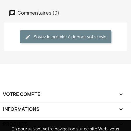
Commentaires (0)
Soyez le premier à donner votre avis
VOTRE COMPTE

INFORMATIONS
keyboard_arrow_down
PRODUITS

En poursuivant votre navigation sur ce site Web, vous
En poursuivant votre navigation sur ce site Web, vous