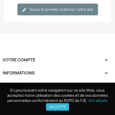
Soyez le premier à donner votre avis
VOTRE COMPTE

INFORMATIONS
keyboard_arrow_down
PRODUITS

En poursuivant votre navigation sur ce site Web, vous
En poursuivant votre navigation sur ce site Web, vous
acceptez notre utilisation des cookies et de vos données
acceptez notre utilisation des cookies et de vos données
NOTRE SOCIÉTÉ

personnelles conformément au RGPD de l'UE.
personnelles conformément au RGPD de l'UE.
Voir détails
Voir détails
J'ACCEPTE
J'ACCEPTE
© 2026 - e-kado.com