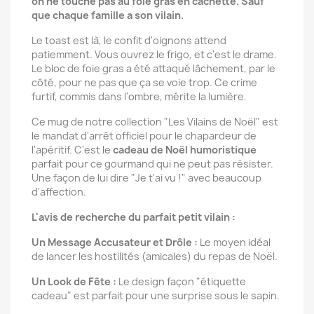
on ne touche pas au foie gras en cachette. Sauf
que chaque famille a son vilain.
Le toast est là, le confit d'oignons attend
patiemment. Vous ouvrez le frigo, et c'est le drame.
Le bloc de foie gras a été attaqué lâchement, par le
côté, pour ne pas que ça se voie trop. Ce crime
furtif, commis dans l'ombre, mérite la lumière.
Ce mug de notre collection "Les Vilains de Noël" est
le mandat d'arrêt officiel pour le chapardeur de
l'apéritif. C'est le
cadeau de Noël humoristique
parfait pour ce gourmand qui ne peut pas résister.
Une façon de lui dire "Je t'ai vu !" avec beaucoup
d'affection.
L'avis de recherche du parfait petit vilain :
Un Message Accusateur et Drôle :
Le moyen idéal
de lancer les hostilités (amicales) du repas de Noël.
Un Look de Fête :
Le design façon "étiquette
cadeau" est parfait pour une surprise sous le sapin.