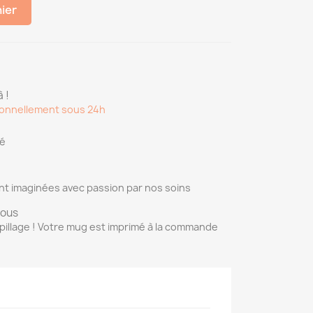
nier
 !
onnellement sous 24h
sé
nt imaginées avec passion par nos soins
vous
pillage ! Votre mug est imprimé à la commande