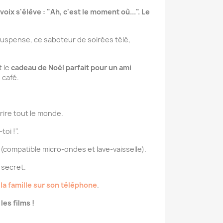
oix s'élève : "Ah, c'est le moment où...". Le
e suspense, ce saboteur de soirées télé,
t le
cadeau de Noël parfait pour un ami
 café.
 rire tout le monde.
oi !".
(compatible micro-ondes et lave-vaisselle).
 secret.
 la famille sur son téléphone
.
les films !