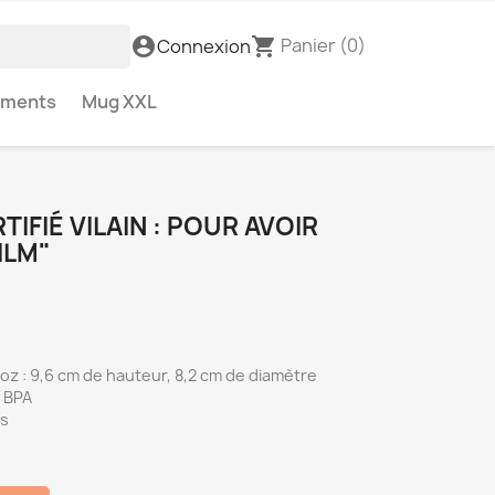
Panier
(0)
account_circle
shopping_cart
Connexion
ements
Mug XXL
IFIÉ VILAIN : POUR AVOIR
ILM"
 oz : 9,6 cm de hauteur, 8,2 cm de diamètre
s BPA
es