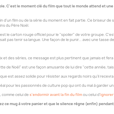
ble. C'est le moment clé du film que tout le monde attend et une v
fin d'un film ou de la série du moment en fait partie. Ce briseur d
ains du Père Noël.
est le carton rouge officiel pour le "spoiler" de votre groupe. C'es
sait pas tenir sa langue. Une façon de le punir... avec une tasse de
lix et des séries, ce message est plus pertinent que jamais et fera
te de Noël" est une façon amusante de lui dire "cette année, tais-t
e est assez solide pour résister aux regards noirs qu'il recevra 
éal pour les passionnés de culture pop qui ont du mal à garder un
n, comme celui de
s'endormir avant la fin du film
ou celui d'
ignorer
tez ce mug à votre panier et que le silence règne (enfin) pendant 