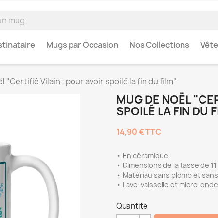
tinataire
Mugs par Occasion
Nos Collections
Vêt
"Certifié Vilain : pour avoir spoilé la fin du film"
MUG DE NOËL "CERT
SPOILÉ LA FIN DU F
14,90 €
TTC
• En céramique
• Dimensions de la tasse de 11
• Matériau sans plomb et san
• Lave-vaisselle et micro-ond
Quantité