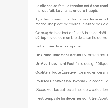
Le silence se fait. La tension est à son com
mal est fait. Le vilain a encore frappé.
Il y a des crimes impardonnables. Révéler la 
mérite une place de choix sur la liste des vil
Ce mug de la collection "Les Vilains de Noël" 
sériephile
ou ce membre de la famille qui ne 
Le trophée du roi du spoiler :
Un Crime Tellement Actuel :
À l'ère de Netf
Un Avertissement Festif :
Le design "étiquet
Qualité à Toute Épreuve :
Ce mug en céramiqu
Pour les Geeks et les Bavards :
Le cadeau id
Découvrez les autres crimes de la collectio
Il est temps de lui décerner son titre. Ajou