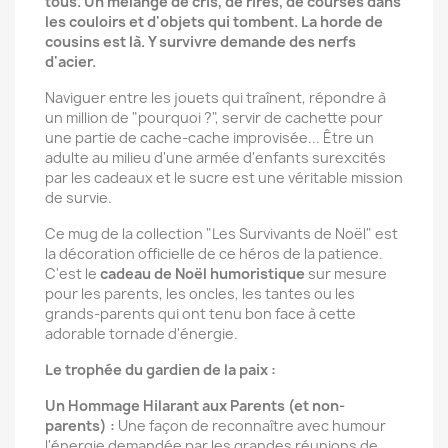
tous. Un mélange de cris, de rires, de courses dans
les couloirs et d'objets qui tombent. La horde de
cousins est là. Y survivre demande des nerfs
d'acier.
Naviguer entre les jouets qui traînent, répondre à
un million de "pourquoi ?", servir de cachette pour
une partie de cache-cache improvisée... Être un
adulte au milieu d'une armée d'enfants surexcités
par les cadeaux et le sucre est une véritable mission
de survie.
Ce mug de la collection "Les Survivants de Noël" est
la décoration officielle de ce héros de la patience.
C'est le
cadeau de Noël humoristique
sur mesure
pour les parents, les oncles, les tantes ou les
grands-parents qui ont tenu bon face à cette
adorable tornade d'énergie.
Le trophée du gardien de la paix :
Un Hommage Hilarant aux Parents (et non-
parents) :
Une façon de reconnaître avec humour
l'énergie demandée par les grandes réunions de