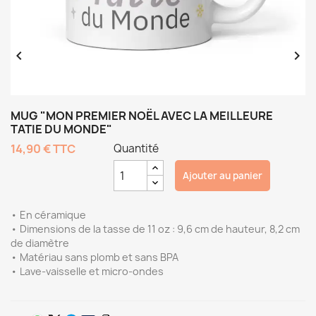


MUG "MON PREMIER NOËL AVEC LA MEILLEURE
TATIE DU MONDE"
14,90 €
TTC
Quantité
Ajouter au panier
• En céramique
• Dimensions de la tasse de 11 oz : 9,6 cm de hauteur, 8,2 cm
de diamètre
• Matériau sans plomb et sans BPA
• Lave-vaisselle et micro-ondes