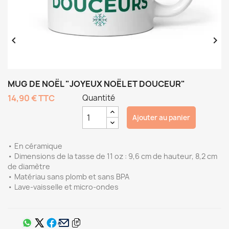


MUG DE NOËL "JOYEUX NOËL ET DOUCEUR"
14,90 €
TTC
Quantité
Ajouter au panier
• En céramique
• Dimensions de la tasse de 11 oz : 9,6 cm de hauteur, 8,2 cm
de diamètre
• Matériau sans plomb et sans BPA
• Lave-vaisselle et micro-ondes