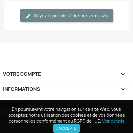
Soyez le premier à donner votre avis
VOTRE COMPTE

INFORMATIONS
keyboard_arrow_down
PRODUITS

En poursuivant votre navigation sur ce site Web, vous
En poursuivant votre navigation sur ce site Web, vous
acceptez notre utilisation des cookies et de vos données
acceptez notre utilisation des cookies et de vos données
NOTRE SOCIÉTÉ

personnelles conformément au RGPD de l'UE.
personnelles conformément au RGPD de l'UE.
Voir détails
Voir détails
J'ACCEPTE
J'ACCEPTE
© 2026 - e-kado.com