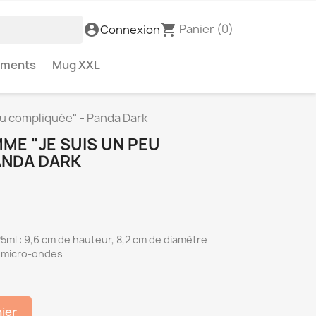
Panier
(0)
account_circle
shopping_cart
Connexion
ements
Mug XXL
 compliquée" - Panda Dark
E "JE SUIS UN PEU
ANDA DARK
5ml : 9,6 cm de hauteur, 8,2 cm de diamètre
u micro-ondes
nier