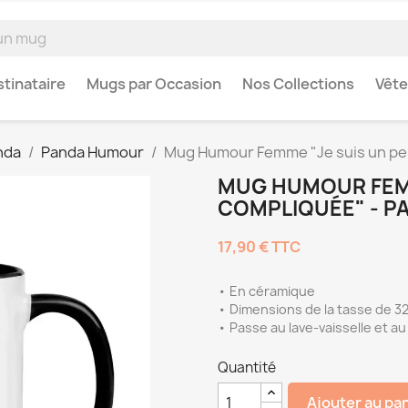
tinataire
Mugs par Occasion
Nos Collections
Vêt
nda
Panda Humour
Mug Humour Femme "Je suis un peu
MUG HUMOUR FEMM
COMPLIQUÉE" - P
17,90 €
TTC
• En céramique
• Dimensions de la tasse de 32
• Passe au lave-vaisselle et a
Quantité
Ajouter au pa