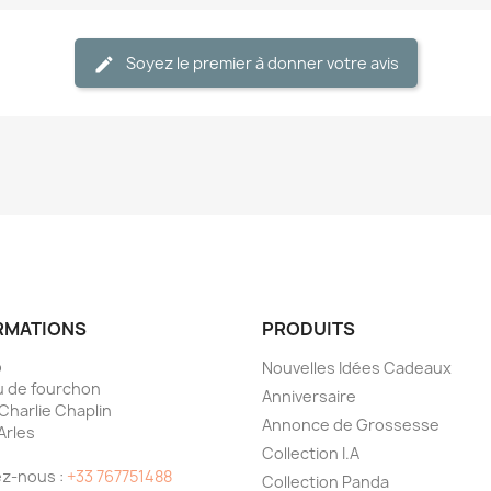
Soyez le premier à donner votre avis
RMATIONS
PRODUITS
o
Nouvelles Idées Cadeaux
 de fourchon
Anniversaire
 Charlie Chaplin
Annonce de Grossesse
Arles
Collection I.A
e
z-nous :
+33 767751488
Collection Panda