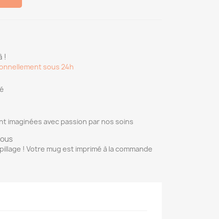
 !
onnellement sous 24h
sé
nt imaginées avec passion par nos soins
vous
pillage ! Votre mug est imprimé à la commande