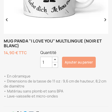


MUG PANDA "I LOVE YOU" MULTILINGUE (NOIR ET
BLANC)
14,90 €
TTC
Quantité
Ajouter au panier
• En céramique
• Dimensions de la tasse de 11 oz : 9,6 cm de hauteur, 8,2 cm
de diamètre
• Matériau sans plomb et sans BPA
• Lave-vaisselle et micro-ondes