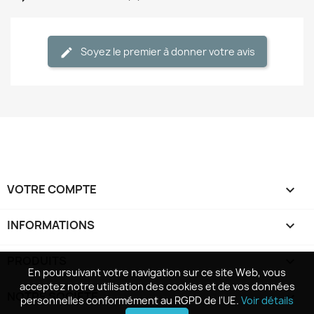
Soyez le premier à donner votre avis
VOTRE COMPTE

INFORMATIONS
keyboard_arrow_down
PRODUITS

En poursuivant votre navigation sur ce site Web, vous
En poursuivant votre navigation sur ce site Web, vous
acceptez notre utilisation des cookies et de vos données
acceptez notre utilisation des cookies et de vos données
NOTRE SOCIÉTÉ

personnelles conformément au RGPD de l'UE.
personnelles conformément au RGPD de l'UE.
Voir détails
Voir détails