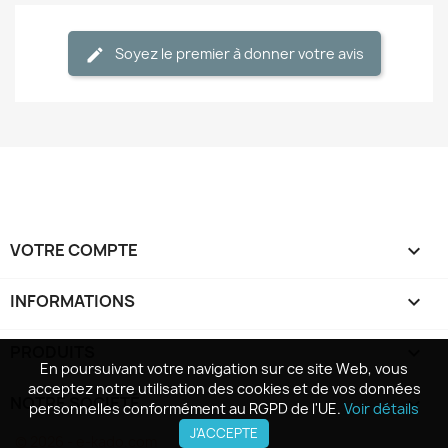
Soyez le premier à donner votre avis
VOTRE COMPTE

INFORMATIONS
keyboard_arrow_down
PRODUITS

En poursuivant votre navigation sur ce site Web, vous
En poursuivant votre navigation sur ce site Web, vous
acceptez notre utilisation des cookies et de vos données
acceptez notre utilisation des cookies et de vos données
NOTRE SOCIÉTÉ

personnelles conformément au RGPD de l'UE.
personnelles conformément au RGPD de l'UE.
Voir détails
Voir détails
J'ACCEPTE
J'ACCEPTE
© 2026 - e-kado.com