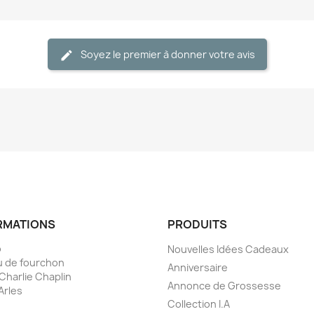
Soyez le premier à donner votre avis
RMATIONS
PRODUITS
o
Nouvelles Idées Cadeaux
 de fourchon
Anniversaire
 Charlie Chaplin
Annonce de Grossesse
Arles
Collection I.A
e