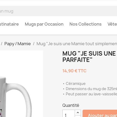
tinataire
Mugs par Occasion
Nos Collections
Vêt
Papy / Mamie
Mug "Je suis une Mamie tout simplement
MUG "JE SUIS UN
PARFAITE"
14,90 €
TTC
• Céramique
• Dimensions du mug de 325ml 
• Peut passer au lave-vaissell
Quantité
Ajouter au pa