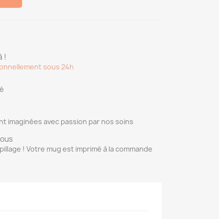
 !
onnellement sous 24h
sé
nt imaginées avec passion par nos soins
vous
pillage ! Votre mug est imprimé à la commande