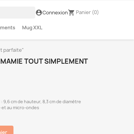
Panier
(0)
account_circle
shopping_cart
Connexion
ements
Mug XXL
 parfaite"
E MAMIE TOUT SIMPLEMENT
: 9,6 cm de hauteur, 8,3 cm de diamètre
e et au micro-ondes
nier