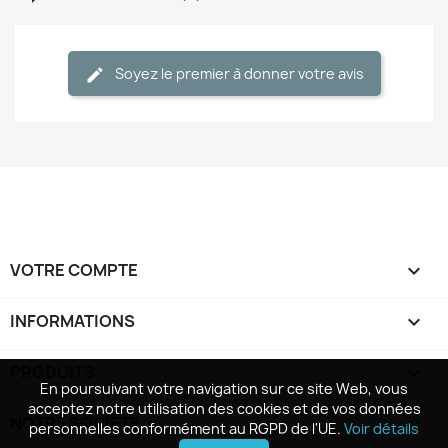
Soyez le premier à donner votre avis
VOTRE COMPTE

INFORMATIONS
keyboard_arrow_down
PRODUITS

En poursuivant votre navigation sur ce site Web, vous
En poursuivant votre navigation sur ce site Web, vous
acceptez notre utilisation des cookies et de vos données
acceptez notre utilisation des cookies et de vos données
NOTRE SOCIÉTÉ

personnelles conformément au RGPD de l'UE.
personnelles conformément au RGPD de l'UE.
Voir détails
Voir détails