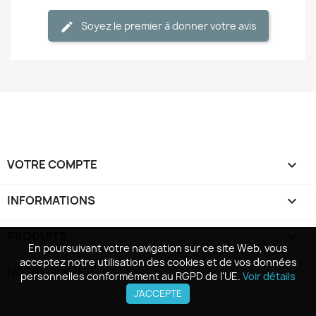
Soyez le premier à donner votre avis
VOTRE COMPTE

INFORMATIONS
keyboard_arrow_down
PRODUITS

En poursuivant votre navigation sur ce site Web, vous
En poursuivant votre navigation sur ce site Web, vous
acceptez notre utilisation des cookies et de vos données
acceptez notre utilisation des cookies et de vos données
NOTRE SOCIÉTÉ

personnelles conformément au RGPD de l'UE.
personnelles conformément au RGPD de l'UE.
Voir détails
Voir détails
J'ACCEPTE
J'ACCEPTE
© 2026 - e-kado.com