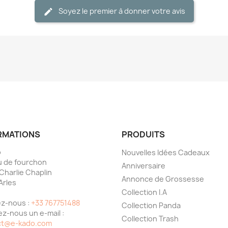
Soyez le premier à donner votre avis
RMATIONS
PRODUITS
o
Nouvelles Idées Cadeaux
 de fourchon
Anniversaire
 Charlie Chaplin
Annonce de Grossesse
Arles
Collection I.A
e
z-nous :
+33 767751488
Collection Panda
z-nous un e-mail :
Collection Trash
ct@e-kado.com