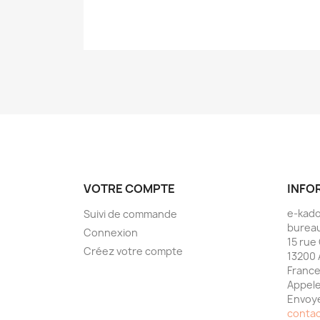
VOTRE COMPTE
INFO
e-kad
Suivi de commande
bureau
Connexion
15 rue
Créez votre compte
13200 
Franc
Appele
Envoye
conta