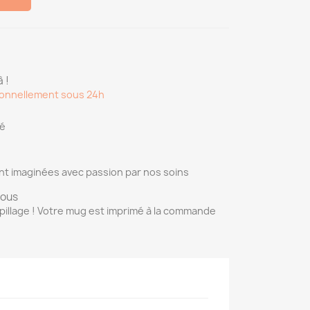
 !
onnellement sous 24h
sé
nt imaginées avec passion par nos soins
vous
pillage ! Votre mug est imprimé à la commande