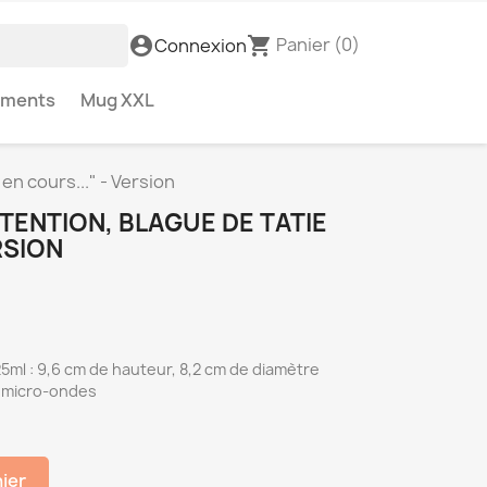
Panier
(0)
account_circle
shopping_cart
Connexion
ements
Mug XXL
n cours..." - Version
ENTION, BLAGUE DE TATIE
RSION
5ml : 9,6 cm de hauteur, 8,2 cm de diamètre
u micro-ondes
nier