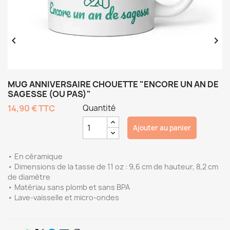


MUG ANNIVERSAIRE CHOUETTE "ENCORE UN AN DE
SAGESSE (OU PAS)"
14,90 €
TTC
Quantité
Ajouter au panier
• En céramique
• Dimensions de la tasse de 11 oz : 9,6 cm de hauteur, 8,2 cm
de diamètre
• Matériau sans plomb et sans BPA
• Lave-vaisselle et micro-ondes