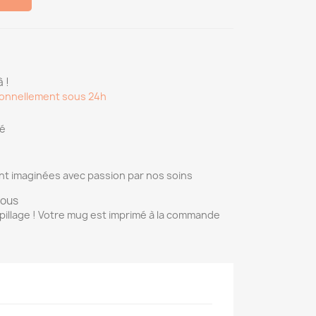
 !
onnellement sous 24h
sé
nt imaginées avec passion par nos soins
vous
pillage ! Votre mug est imprimé à la commande