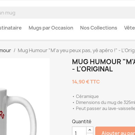
tinataire
Mugs par Occasion
Nos Collections
Vêt
umour
Mug Humour "M'a yeu peux pas, yé apéro !" - L'Orig
MUG HUMOUR "M'A 
- L'ORIGINAL
14,90 €
TTC
• Céramique
• Dimensions du mug de 325ml 
• Peut passer au lave-vaissell
Quantité
Ajouter au pa