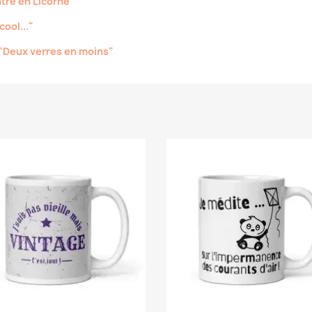
ntre en Licorne"
cool..."
"Deux verres en moins"