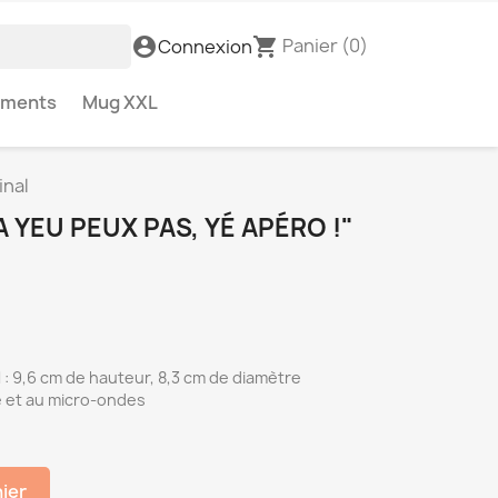
Panier
(0)
account_circle
shopping_cart
Connexion
ements
Mug XXL
inal
YEU PEUX PAS, YÉ APÉRO !"
: 9,6 cm de hauteur, 8,3 cm de diamètre
e et au micro-ondes
nier