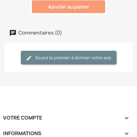
Ajouter au panier
Commentaires (0)
Soyez le premier à donner votre avis
VOTRE COMPTE

INFORMATIONS
keyboard_arrow_down