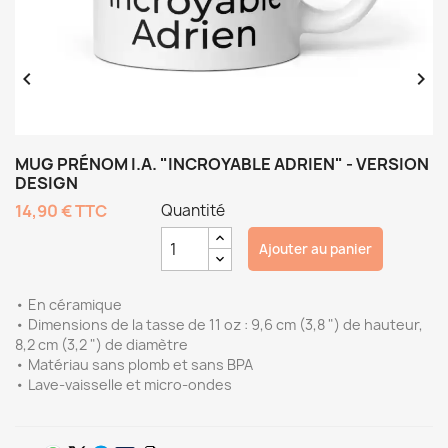


MUG PRÉNOM I.A. "INCROYABLE ADRIEN" - VERSION
DESIGN
14,90 €
TTC
Quantité
Ajouter au panier
• En céramique
• Dimensions de la tasse de 11 oz : 9,6 cm (3,8 ") de hauteur,
8,2 cm (3,2 ") de diamètre
• Matériau sans plomb et sans BPA
• Lave-vaisselle et micro-ondes