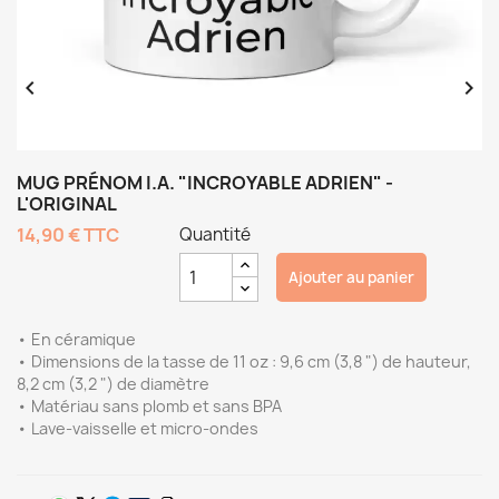


MUG PRÉNOM I.A. "INCROYABLE ADRIEN" -
L'ORIGINAL
14,90 €
TTC
Quantité
Ajouter au panier
• En céramique
• Dimensions de la tasse de 11 oz : 9,6 cm (3,8 ") de hauteur,
8,2 cm (3,2 ") de diamètre
• Matériau sans plomb et sans BPA
• Lave-vaisselle et micro-ondes