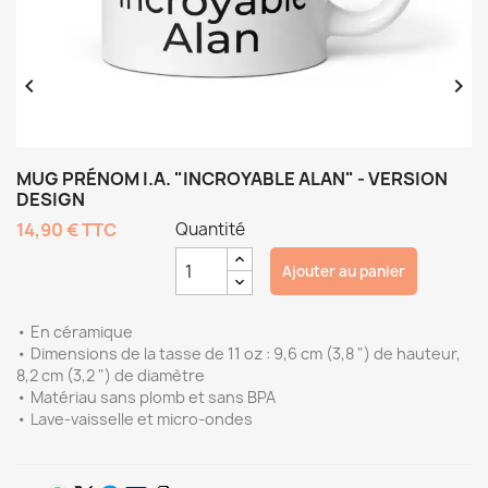


MUG PRÉNOM I.A. "INCROYABLE ALAN" - VERSION
DESIGN
14,90 €
TTC
Quantité
Ajouter au panier
• En céramique
• Dimensions de la tasse de 11 oz : 9,6 cm (3,8 ") de hauteur,
8,2 cm (3,2 ") de diamètre
• Matériau sans plomb et sans BPA
• Lave-vaisselle et micro-ondes