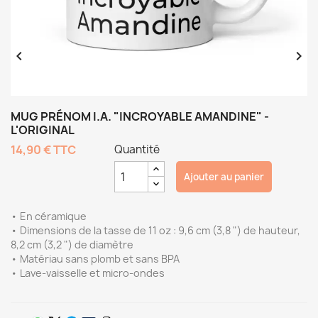


MUG PRÉNOM I.A. "INCROYABLE AMANDINE" -
L'ORIGINAL
14,90 €
TTC
Quantité
Ajouter au panier
• En céramique
• Dimensions de la tasse de 11 oz : 9,6 cm (3,8 ") de hauteur,
8,2 cm (3,2 ") de diamètre
• Matériau sans plomb et sans BPA
• Lave-vaisselle et micro-ondes