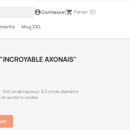
Panier
(0)
account_circle
shopping_cart
Connexion
ements
Mug XXL
 "INCROYABLE AXONAIS"
: 9,6 cm de hauteur, 8,3 cm de diamètre
e et au micro-ondes
nier