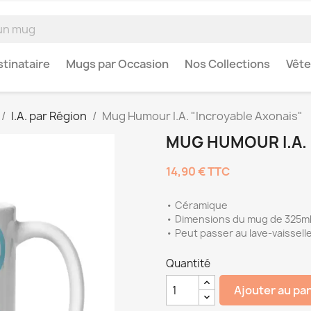
tinataire
Mugs par Occasion
Nos Collections
Vêt
I.A. par Région
Mug Humour I.A. "Incroyable Axonais"
MUG HUMOUR I.A.
14,90 €
TTC
• Céramique
• Dimensions du mug de 325ml 
• Peut passer au lave-vaissell
Quantité
Ajouter au pa