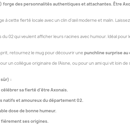
02) forge des personnalités authentiques et attachantes. Être Axon
 cette fierté locale avec un clin d'œil moderne et malin. Laissez tomb
fs du 02 qui veulent afficher leurs racines avec humour. Idéal pour
prit, retournez le mug pour découvrir une
punchline surprise au
pour un collègue originaire de l'Aisne, ou pour un ami qui vit loin
sûr) :
 célébrer sa fierté d'être Axonais.
les natifs et amoureux du département 02.
uble dose de bonne humeur.
 fièrement ses origines.