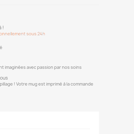
 !
onnellement sous 24h
sé
nt imaginées avec passion par nos soins
vous
pillage ! Votre mug est imprimé à la commande