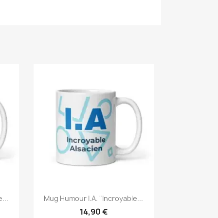
...
Mug Humour I.A. "Incroyable...
14,90 €